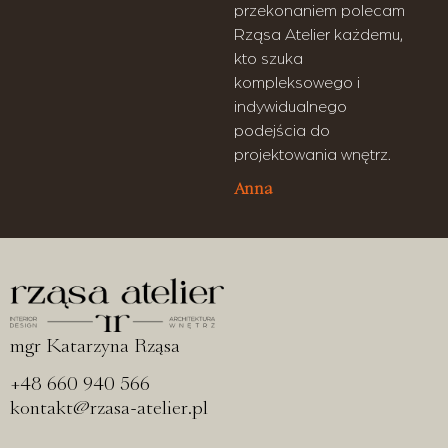
przekonaniem polecam
Rząsa Atelier każdemu,
kto szuka
kompleksowego i
indywidualnego
podejścia do
projektowania wnętrz.
Anna
mgr Katarzyna Rząsa
+48 660 940 566
kontakt@rzasa-atelier.pl