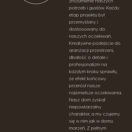
zrozumienie naszych
potrzeb i gustów. Każdy
etap projektu był
przemyślany i
dostosowany do
naszych oczekiwań.
Kreatywne podejście do
aranżacji przestrzeni,
dbałość o detale i
profesjonalizm na
każdym kroku sprawiły,
że efekt końcowy
przerósł nasze
najśmielsze oczekiwania.
Nasz dom zyskał
niepowtarzalny
charakter, a my czujemy
się w nim jak w domu
marzeń. Z pełnym