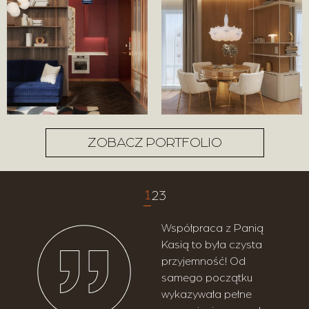
ZOBACZ PORTFOLIO
1
2
3
Współpraca z Panią
Kasią to była czysta
przyjemność! Od
samego początku
wykazywała pełne