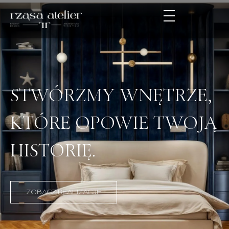
STWÓRZMY WNĘTRZE,
KTÓRE OPOWIE TWOJĄ
HISTORIĘ.
ZOBACZ REALIZACJE