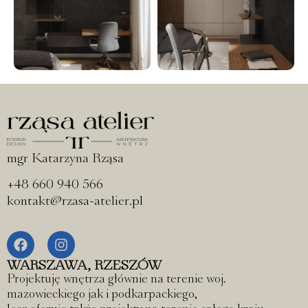
mgr Katarzyna Rząsa
+48 660 940 566
kontakt@rzasa-atelier.pl
WARSZAWA, RZESZÓW
Projektuję wnętrza głównie na terenie woj.
mazowieckiego jak i podkarpackiego,
lecz oferuję także projekty na terenie całego kraju,